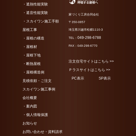
・遮熱性能実験
・遮音性能実験
家づくり工房合同会社
・スカイワン施工手順
〒350-0857
屋根工事
埼玉県川越市松郷1110-3
049-298-6788
・屋根の構造
TEL：
FAX：049-298-6770
・屋根材
・屋根下地
注文住宅サイトはこちら >>
・断熱屋根
Ｐラスサイトはこちら >>
・屋根構造例
PC表示
SP表示
見積依頼・ご注文
スカイワン施工事例
会社概要
・案内図
・個人情報保護
お知らせ
お問い合わせ・資料請求