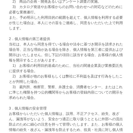
2) 商品の企画・開発あるいはアンケート調査の実施。
3) カタログ発送やお客様からのお問い合わせへの対応などのために
必要な業務遂行。
また、予め明示した利用目的の範囲を超えて、個人情報を利用する必要
が生じた場合は、本人にその旨をご連絡し、同意をいただいた上で利用
します。
2．個人情報の第三者提供
当社は、本人から同意を得ている場合や法令に基づき開示を請求された
場合等、正当な理由がある場合を除き、個人情報を第三者に提供および
開示はいたしません。但し下記の項目に該当する場合、お客様の個人情
報を開示することがあります。
1) お客様の利用目的達成のために、当社の関連企業及び業務委託先
に提供する場合。
2) お客様が他のお客様もしくは弊社に不利益を及ぼす行為をしたこ
とが判明した場合。
3) 裁判所、検察官、警察、弁護士会、消費者センタ一、またはこれ
に準じた権限を持つ公的機関等からお客様の登録内容についての開示を
求められた場合。
3．個人情報の安全管理
お客様からいただいた個人情報は、誤用、不正アクセス、紛失、改ざ
ん、漏洩等がないよう、安全かつ適正に取り扱うとともに外部への流出
防止のために細心の注意を持って管理いたします。また、お客様の個人
情報の紛失・改ざん・漏洩等を防止するため、役員・社員に対し個人情